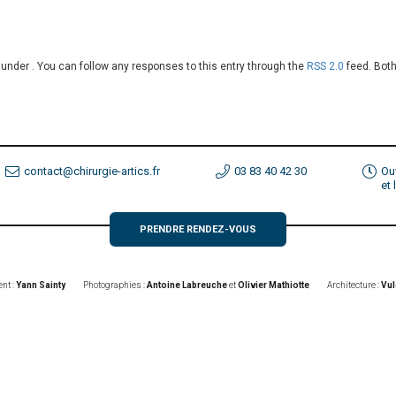
d under . You can follow any responses to this entry through the
RSS 2.0
feed. Both
contact@chirurgie-artics.fr
03 83 40 42 30
Ou
et
PRENDRE RENDEZ-VOUS
nt :
Yann Sainty
Photographies :
Antoine Labreuche
et
Olivier Mathiotte
Architecture :
Vul