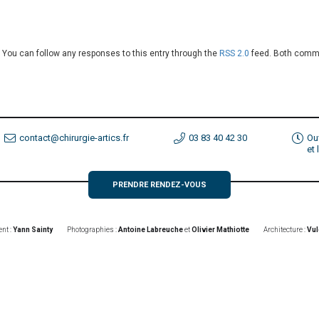
 . You can follow any responses to this entry through the
RSS 2.0
feed. Both comme
contact@chirurgie-artics.fr
03 83 40 42 30
Ou
et
PRENDRE RENDEZ-VOUS
nt :
Yann Sainty
Photographies :
Antoine Labreuche
et
Olivier Mathiotte
Architecture :
Vul