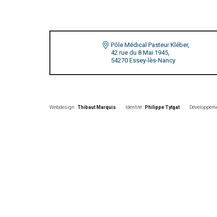
Pôle Médical Pasteur Kléber,
42 rue du 8 Mai 1945,
54270 Essey-lès-Nancy
Webdesign :
Thibaut Marquis
Identité :
Philippe Tytgat
Développeme