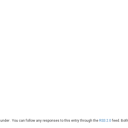
d under . You can follow any responses to this entry through the
RSS 2.0
feed. Both