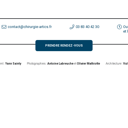
contact@chirurgie-artics.fr
03 83 40 42 30
Ou
et
PRENDRE RENDEZ-VOUS
nt :
Yann Sainty
Photographies :
Antoine Labreuche
et
Olivier Mathiotte
Architecture :
Vul