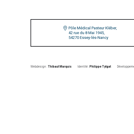
Pôle Médical Pasteur Kléber,
42 rue du 8 Mai 1945,
54270 Essey-lès-Nancy
Webdesign :
Thibaut Marquis
Identité :
Philippe Tytgat
Développeme