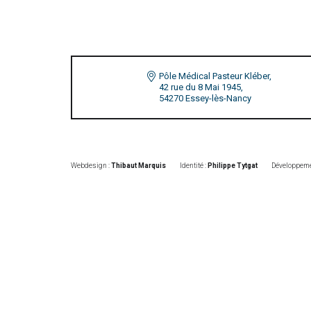
Pôle Médical Pasteur Kléber,
42 rue du 8 Mai 1945,
54270 Essey-lès-Nancy
Webdesign :
Thibaut Marquis
Identité :
Philippe Tytgat
Développeme