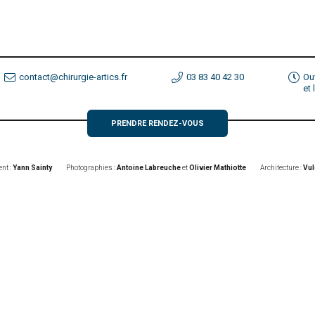
contact@chirurgie-artics.fr
03 83 40 42 30
Ou
et
PRENDRE RENDEZ-VOUS
nt :
Yann Sainty
Photographies :
Antoine Labreuche
et
Olivier Mathiotte
Architecture :
Vul