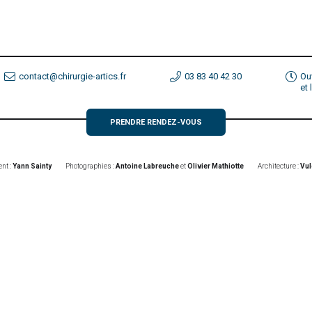
contact@chirurgie-artics.fr
03 83 40 42 30
Ou
et
PRENDRE RENDEZ-VOUS
nt :
Yann Sainty
Photographies :
Antoine Labreuche
et
Olivier Mathiotte
Architecture :
Vul