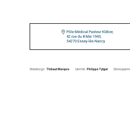
Pôle Médical Pasteur Kléber,
42 rue du 8 Mai 1945,
54270 Essey-lès-Nancy
Webdesign :
Thibaut Marquis
Identité :
Philippe Tytgat
Développeme