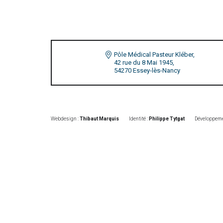
Pôle Médical Pasteur Kléber,
42 rue du 8 Mai 1945,
54270 Essey-lès-Nancy
Webdesign :
Thibaut Marquis
Identité :
Philippe Tytgat
Développeme