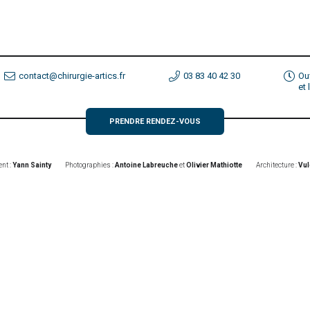
contact@chirurgie-artics.fr
03 83 40 42 30
Ou
et
PRENDRE RENDEZ-VOUS
nt :
Yann Sainty
Photographies :
Antoine Labreuche
et
Olivier Mathiotte
Architecture :
Vul