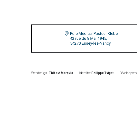
Pôle Médical Pasteur Kléber,
42 rue du 8 Mai 1945,
54270 Essey-lès-Nancy
Webdesign :
Thibaut Marquis
Identité :
Philippe Tytgat
Développeme