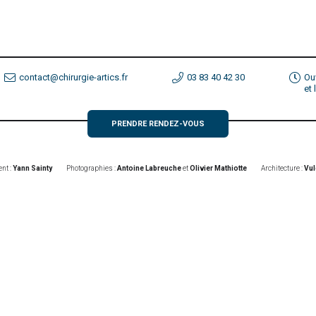
contact@chirurgie-artics.fr
03 83 40 42 30
Ou
et
PRENDRE RENDEZ-VOUS
nt :
Yann Sainty
Photographies :
Antoine Labreuche
et
Olivier Mathiotte
Architecture :
Vul