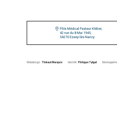
Pôle Médical Pasteur Kléber,
42 rue du 8 Mai 1945,
54270 Essey-lès-Nancy
Webdesign :
Thibaut Marquis
Identité :
Philippe Tytgat
Développeme