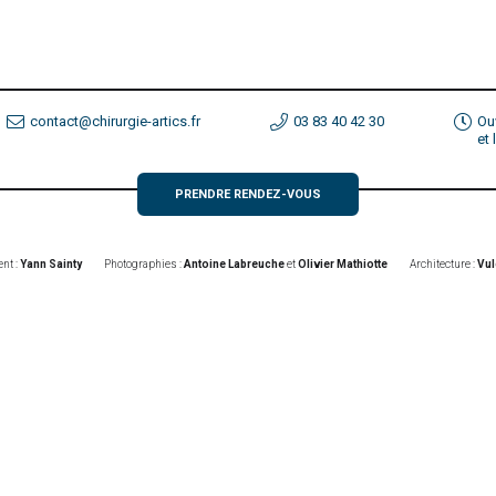
contact@chirurgie-artics.fr
03 83 40 42 30
Ou
et
PRENDRE RENDEZ-VOUS
nt :
Yann Sainty
Photographies :
Antoine Labreuche
et
Olivier Mathiotte
Architecture :
Vul