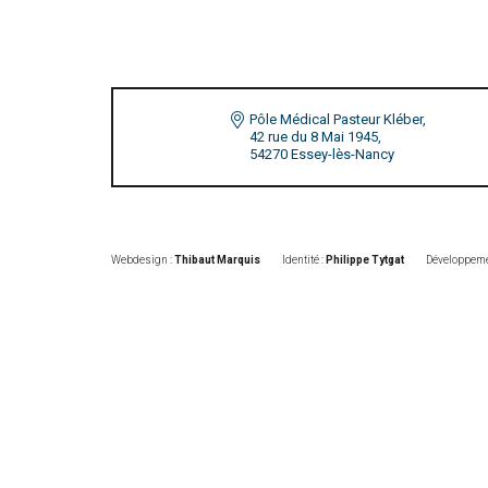
Pôle Médical Pasteur Kléber,
42 rue du 8 Mai 1945,
54270 Essey-lès-Nancy
Webdesign :
Thibaut Marquis
Identité :
Philippe Tytgat
Développeme