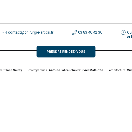
contact@chirurgie-artics.fr
03 83 40 42 30
Ou
et
PRENDRE RENDEZ-VOUS
nt :
Yann Sainty
Photographies :
Antoine Labreuche
et
Olivier Mathiotte
Architecture :
Vul