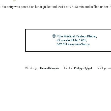
This entry was posted on
lundi, juillet 2nd, 2018 at 0 h 43 min
and is filed under .
Pôle Médical Pasteur Kléber,
42 rue du 8 Mai 1945,
54270 Essey-lès-Nancy
Webdesign :
Thibaut Marquis
Identité :
Philippe Tytgat
Développeme