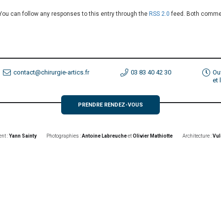
 You can follow any responses to this entry through the
RSS 2.0
feed. Both commen
contact@chirurgie-artics.fr
03 83 40 42 30
Ou
et
PRENDRE RENDEZ-VOUS
nt :
Yann Sainty
Photographies :
Antoine Labreuche
et
Olivier Mathiotte
Architecture :
Vul