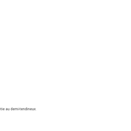
stie au demi-tendineux.