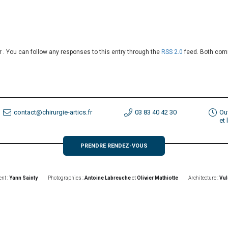
r . You can follow any responses to this entry through the
RSS 2.0
feed. Both comm
contact@chirurgie-artics.fr
03 83 40 42 30
Ou
et
PRENDRE RENDEZ-VOUS
nt :
Yann Sainty
Photographies :
Antoine Labreuche
et
Olivier Mathiotte
Architecture :
Vul