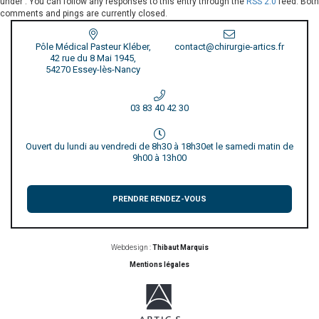
under . You can follow any responses to this entry through the
RSS 2.0
feed. Both
comments and pings are currently closed.
Pôle Médical Pasteur Kléber,
contact@chirurgie-artics.fr
42 rue du 8 Mai 1945,
54270 Essey-lès-Nancy
03 83 40 42 30
Ouvert du lundi au vendredi de 8h30 à 18h30
et le samedi matin de
9h00 à 13h00
PRENDRE RENDEZ-VOUS
Webdesign :
Thibaut Marquis
Mentions légales